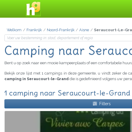
Welkom
Frankrijk
Noord-Frankrijk
Aisne
Seraucourt-Le-Gr
Camping
naar Serauc
Bent u op zoek naar een mooie kampeerplaats of een comfortabele huu
Bekijk onze lijst met 1 campings in deze gemeente, u vindt zeker de
camping in Seraucourt-le-Grand
die is gedefinieerd volgens uw pers
1 camping naar Seraucourt-le-Grand 
Filters