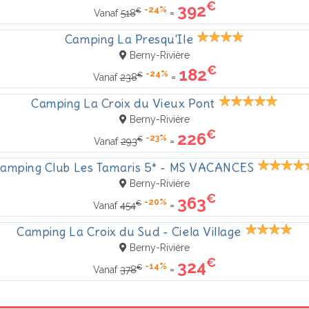
€
392
-24%
€
=
Vanaf
518
Camping La Presqu'Ile
Berny-Rivière
€
182
-24%
€
=
Vanaf
238
Camping La Croix du Vieux Pont
Berny-Rivière
€
226
-23%
€
=
Vanaf
293
amping Club Les Tamaris 5* - MS VACANCES
Berny-Rivière
€
363
-20%
€
=
Vanaf
454
Camping La Croix du Sud - Ciela Village
Berny-Rivière
€
324
-14%
€
=
Vanaf
378