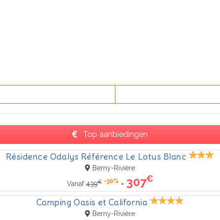
Top aanbiedingen
Résidence Odalys Référence Le Lotus Blanc
Berny-Rivière
€
307
-30%
€
=
Vanaf
439
Camping Oasis et California
Berny-Rivière