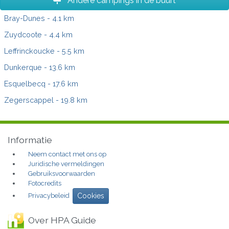
Andere campings in de buurt
Bray-Dunes
- 4.1 km
Zuydcoote
- 4.4 km
Leffrinckoucke
- 5.5 km
Dunkerque
- 13.6 km
Esquelbecq
- 17.6 km
Zegerscappel
- 19.8 km
Informatie
Neem contact met ons op
Juridische vermeldingen
Gebruiksvoorwaarden
Fotocredits
Privacybeleid
Cookies
Over HPA Guide