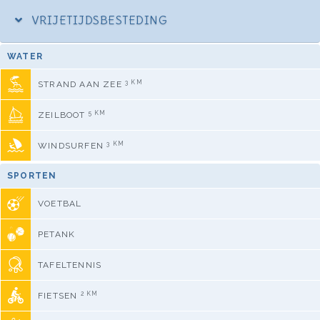
VRIJETIJDSBESTEDING
WATER
3 KM
STRAND AAN ZEE
5 KM
ZEILBOOT
3 KM
WINDSURFEN
SPORTEN
VOETBAL
PETANK
TAFELTENNIS
2 KM
FIETSEN