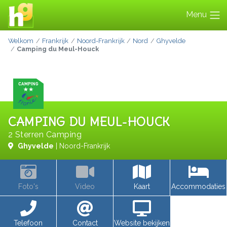
Menu
Welkom
Frankrijk
Noord-Frankrijk
Nord
Ghyvelde
Camping du Meul-Houck
CAMPING DU MEUL-HOUCK
2 Sterren Camping
Ghyvelde
| Noord-Frankrijk
Foto's
Video
Kaart
Accommodaties
Telefoon
Contact
Website bekijken