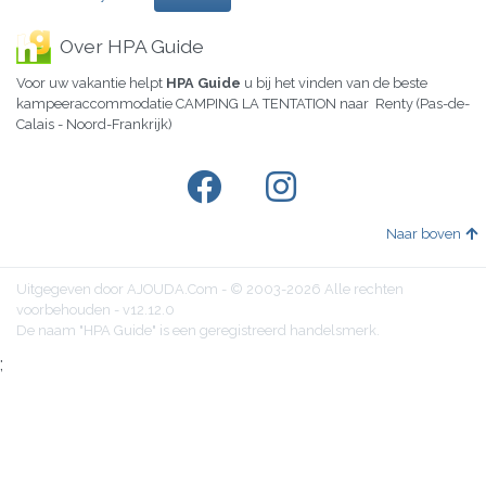
Over HPA Guide
Voor uw vakantie helpt
HPA Guide
u bij het vinden van de beste
kampeeraccommodatie CAMPING LA TENTATION naar Renty (Pas-de-
Calais - Noord-Frankrijk)
Naar boven
Uitgegeven door AJOUDA.Com - © 2003-2026 Alle rechten
voorbehouden - v12.12.0
De naam "HPA Guide" is een geregistreerd handelsmerk.
;