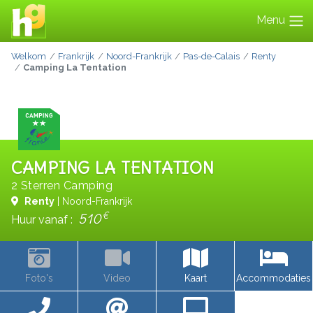
Menu
Welkom
Frankrijk
Noord-Frankrijk
Pas-de-Calais
Renty
Camping La Tentation
CAMPING LA TENTATION
2 Sterren Camping
Renty
| Noord-Frankrijk
€
510
Huur vanaf :
Foto's
Video
Kaart
Accommodaties