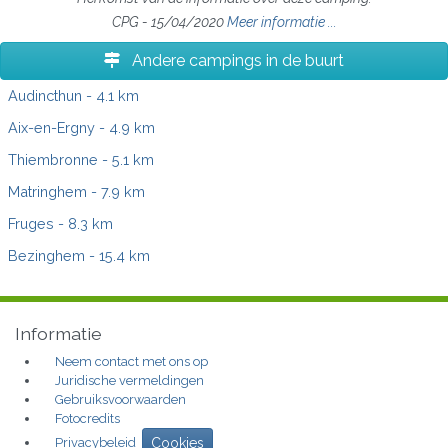
CPG - 15/04/2020
Meer informatie ...
Andere campings in de buurt
Audincthun
- 4.1 km
Aix-en-Ergny
- 4.9 km
Thiembronne
- 5.1 km
Matringhem
- 7.9 km
Fruges
- 8.3 km
Bezinghem
- 15.4 km
Informatie
Neem contact met ons op
Juridische vermeldingen
Gebruiksvoorwaarden
Fotocredits
Privacybeleid
Cookies