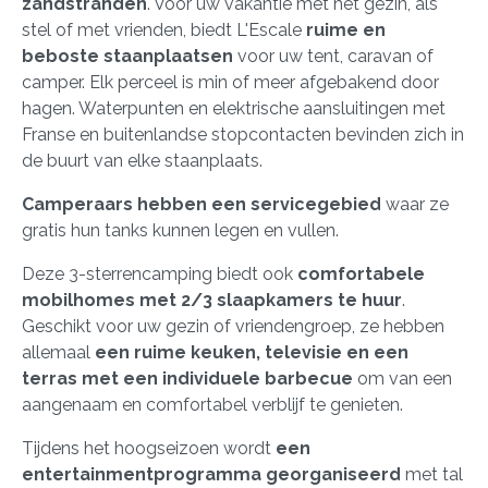
zandstranden
. Voor uw vakantie met het gezin, als
stel of met vrienden, biedt L'Escale
ruime en
beboste staanplaatsen
voor uw tent, caravan of
camper. Elk perceel is min of meer afgebakend door
hagen. Waterpunten en elektrische aansluitingen met
Franse en buitenlandse stopcontacten bevinden zich in
de buurt van elke staanplaats.
Camperaars hebben een servicegebied
waar ze
gratis hun tanks kunnen legen en vullen.
Deze 3-sterrencamping biedt ook
comfortabele
mobilhomes met 2/3 slaapkamers te huur
.
Geschikt voor uw gezin of vriendengroep, ze hebben
allemaal
een ruime keuken, televisie en een
terras met een individuele barbecue
om van een
aangenaam en comfortabel verblijf te genieten.
Tijdens het hoogseizoen wordt
een
entertainmentprogramma georganiseerd
met tal