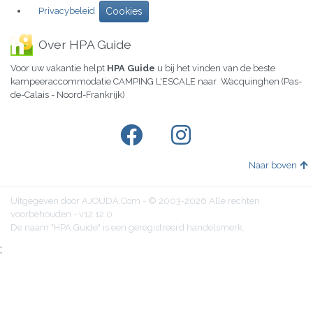
Privacybeleid
Cookies
Over HPA Guide
Voor uw vakantie helpt
HPA Guide
u bij het vinden van de beste
kampeeraccommodatie CAMPING L'ESCALE naar Wacquinghen (Pas-
de-Calais - Noord-Frankrijk)
Naar boven
Uitgegeven door AJOUDA.Com - © 2003-2026 Alle rechten
voorbehouden - v12.12.0
De naam "HPA Guide" is een geregistreerd handelsmerk.
;