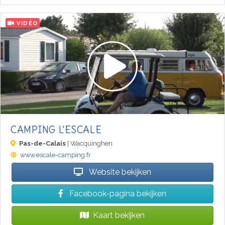
VIDÉO
CAMPING L'ESCALE
Pas-de-Calais
| Wacquinghen
www.escale-camping.fr
Website bekijken
Facebook-pagina bekijken
Kaart bekijken