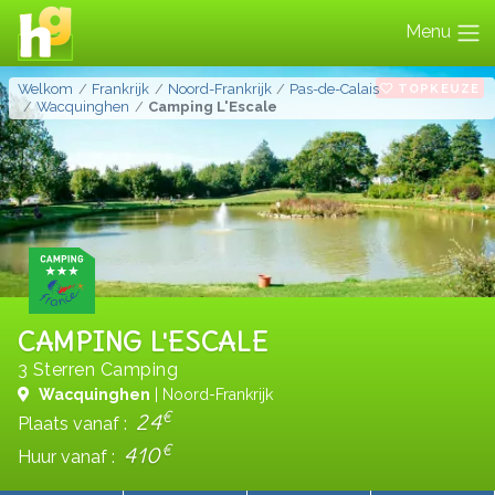
Menu
TOPKEUZE
Welkom
Frankrijk
Noord-Frankrijk
Pas-de-Calais
Wacquinghen
Camping L'Escale
CAMPING L'ESCALE
3 Sterren Camping
Wacquinghen
| Noord-Frankrijk
€
24
Plaats vanaf :
€
410
Huur vanaf :