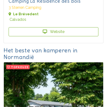
Camping La Résidence des Bois
3 Sterren Camping
Le Brévedent
Calvados
Website
Het beste van kamperen in
Normandië
TOPKEUZE