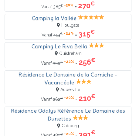
€
270
-30%
€
=
Vanaf
385
Camping la Vallée
Houlgate
€
315
-24%
€
=
Vanaf
413
Camping Le Riva Bella
Ouistreham
€
256
-22%
€
=
Vanaf
330
Résidence Le Domaine de la Corniche -
Vacancéole
Auberville
€
210
-20%
€
=
Vanaf
262
Résidence Odalys Référence Le Domaine des
Dunettes
Cabourg
€
391
-20%
€
=
Vanaf
489