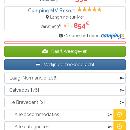
Camping MV Resort
Langrune-sur-Mer
€
854
-5%
€
=
Vanaf
899
Gesponsord door
Kaart weergeven
Verfijn de zoekopdracht