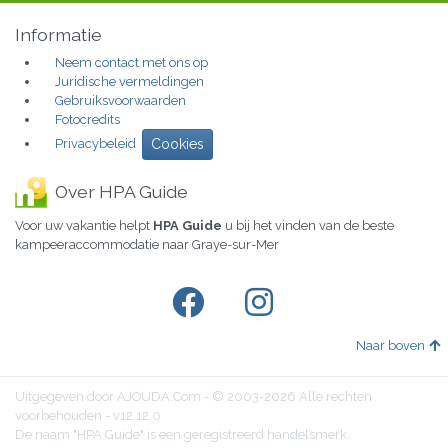
Informatie
Neem contact met ons op
Juridische vermeldingen
Gebruiksvoorwaarden
Fotocredits
Privacybeleid
Cookies
Over HPA Guide
Voor uw vakantie helpt
HPA Guide
u bij het vinden van de beste
kampeeraccommodatie naar Graye-sur-Mer
Naar boven
Uitgegeven door AJOUDA.Com - © 2003-2026 Alle rechten
voorbehouden - v12.12.0
De naam "HPA Guide" is een geregistreerd handelsmerk.