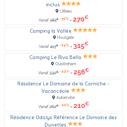
inclus
Litteau
€
270
-30%
€
=
Vanaf
385
Camping la Vallée
Houlgate
€
315
-24%
€
=
Vanaf
413
Camping Le Riva Bella
Ouistreham
€
256
-22%
€
=
Vanaf
330
Résidence Le Domaine de la Corniche -
Vacancéole
Auberville
€
210
-20%
€
=
Vanaf
262
Résidence Odalys Référence Le Domaine des
Dunettes