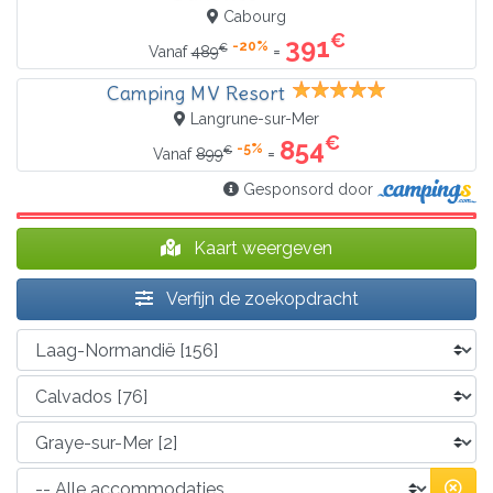
Cabourg
€
391
-20%
€
=
Vanaf
489
Camping MV Resort
Langrune-sur-Mer
€
854
-5%
€
=
Vanaf
899
Gesponsord door
Kaart weergeven
Verfijn de zoekopdracht