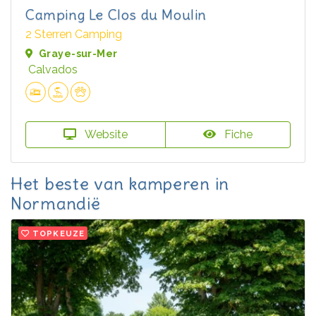
Camping Le Clos du Moulin
2 Sterren Camping
Graye-sur-Mer
Calvados
Website
Fiche
Het beste van kamperen in
Normandië
TOPKEUZE