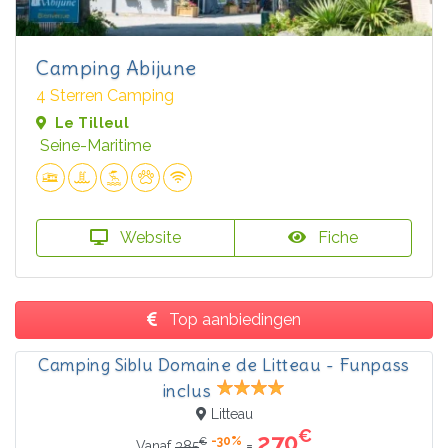
Camping Abijune
4 Sterren Camping
Le Tilleul
Seine-Maritime
Website
Fiche
Top aanbiedingen
Camping Siblu Domaine de Litteau - Funpass
inclus
Litteau
€
270
-30%
€
=
Vanaf
385