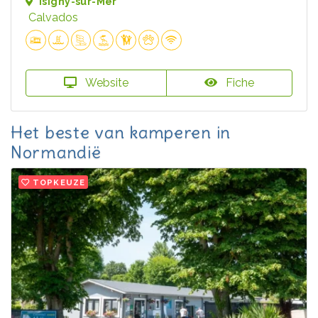
Isigny-sur-Mer
Calvados
Website
Fiche
Het beste van kamperen in
Normandië
TOPKEUZE