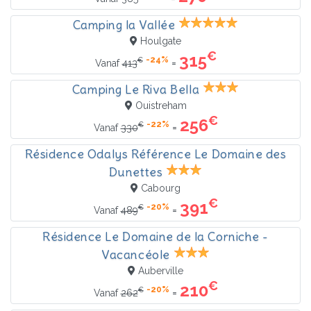
Camping la Vallée
Houlgate
€
315
-24%
€
=
Vanaf
413
Camping Le Riva Bella
Ouistreham
€
256
-22%
€
=
Vanaf
330
Résidence Odalys Référence Le Domaine des
Dunettes
Cabourg
€
391
-20%
€
=
Vanaf
489
Résidence Le Domaine de la Corniche -
Vacancéole
Auberville
€
210
-20%
€
=
Vanaf
262