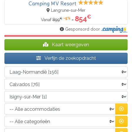
Camping MV Resort
Langrune-sur-Mer
€
854
-5%
€
=
Vanaf
899
Gesponsord door
Kaart weergeven
Verfijn de zoekopdracht