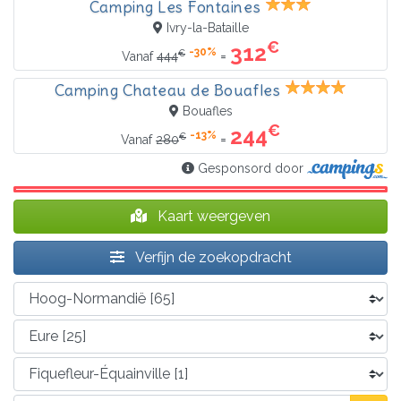
Camping Les Fontaines
Ivry-la-Bataille
€
312
-30%
€
=
Vanaf
444
Camping Chateau de Bouafles
Bouafles
€
244
-13%
€
=
Vanaf
280
Gesponsord door
Kaart weergeven
Verfijn de zoekopdracht