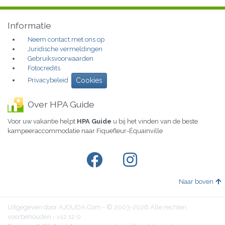
Informatie
Neem contact met ons op
Juridische vermeldingen
Gebruiksvoorwaarden
Fotocredits
Privacybeleid
Cookies
Over HPA Guide
Voor uw vakantie helpt
HPA Guide
u bij het vinden van de beste
kampeeraccommodatie naar Fiquefleur-Équainville
Naar boven
Uitgegeven door AJOUDA.Com - © 2003-2026 Alle rechten
voorbehouden - v12.12.0