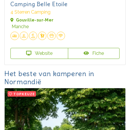
Camping Belle Etoile
4 Sterren Camping
Gouville-sur-Mer
Manche
Website
Fiche
Het beste van kamperen in
Normandië
TOPKEUZE