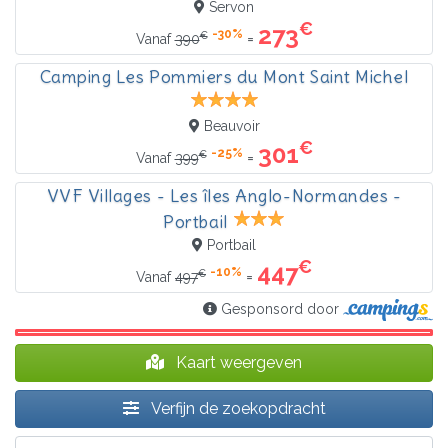
Servon
€
273
-30%
€
=
Vanaf
390
Camping Les Pommiers du Mont Saint Michel
Beauvoir
€
301
-25%
€
=
Vanaf
399
VVF Villages - Les îles Anglo-Normandes -
Portbail
Portbail
€
447
-10%
€
=
Vanaf
497
Gesponsord door
Kaart weergeven
Verfijn de zoekopdracht