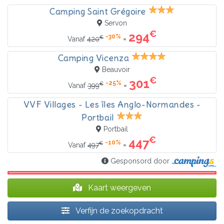
Camping Saint Grégoire
Servon
€
294
-30%
€
=
Vanaf
420
Camping Vicenza
Beauvoir
€
301
-25%
€
=
Vanaf
399
VVF Villages - Les îles Anglo-Normandes -
Portbail
Portbail
€
447
-10%
€
=
Vanaf
497
Gesponsord door
Kaart weergeven
Verfijn de zoekopdracht