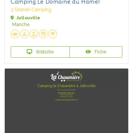
Camping Le Domaine du Hamel
3 Sterren Camping
Jullouville
Manche
Website
Fiche