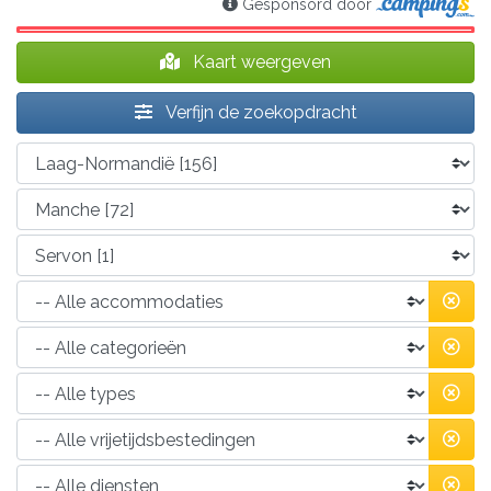
Gesponsord door
Kaart weergeven
Verfijn de zoekopdracht