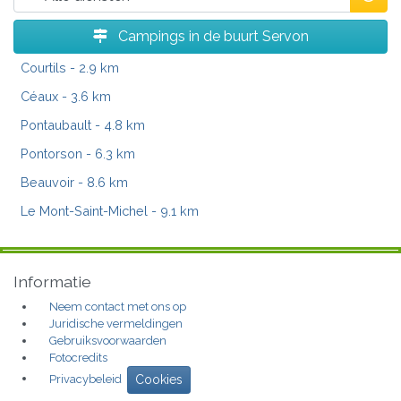
Campings in de buurt Servon
Courtils
- 2.9 km
Céaux
- 3.6 km
Pontaubault
- 4.8 km
Pontorson
- 6.3 km
Beauvoir
- 8.6 km
Le Mont-Saint-Michel
- 9.1 km
Informatie
Neem contact met ons op
Juridische vermeldingen
Gebruiksvoorwaarden
Fotocredits
Privacybeleid
Cookies