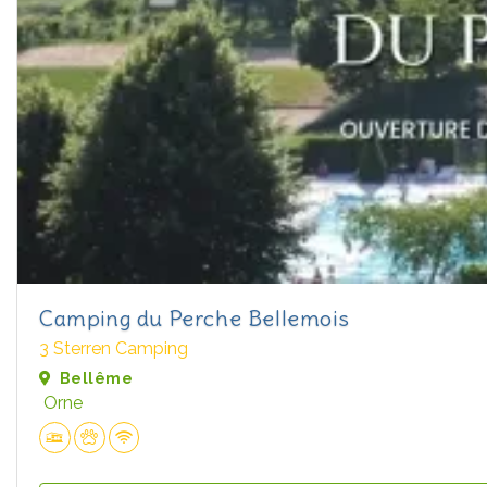
Camping du Perche Bellemois
3 Sterren Camping
Bellême
Orne