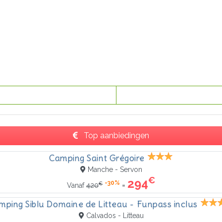
Top aanbiedingen
Camping Saint Grégoire
Manche - Servon
€
294
-30%
€
=
Vanaf
420
mping Siblu Domaine de Litteau - Funpass inclus
Calvados - Litteau