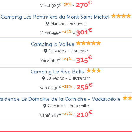
€
270
-30%
€
=
Vanaf
385
Camping Les Pommiers du Mont Saint Michel
Manche - Beauvoir
€
301
-25%
€
=
Vanaf
399
Camping la Vallée
Calvados - Houlgate
€
315
-24%
€
=
Vanaf
413
Camping Le Riva Bella
Calvados - Ouistreham
€
256
-22%
€
=
Vanaf
330
sidence Le Domaine de la Corniche - Vacancéole
Calvados - Auberville
€
210
-20%
€
=
Vanaf
262