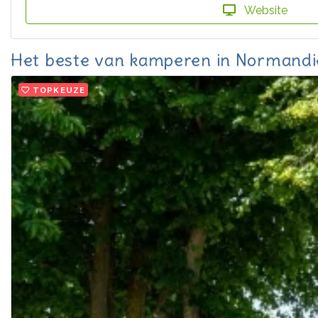
Website
Het beste van kamperen in Normandi
TOPKEUZE