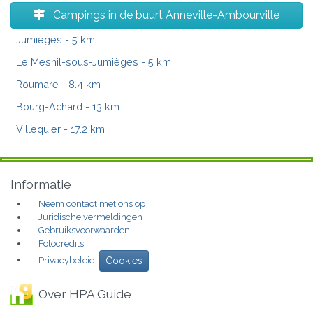
Campings in de buurt Anneville-Ambourville
Jumièges
- 5 km
Le Mesnil-sous-Jumièges
- 5 km
Roumare
- 8.4 km
Bourg-Achard
- 13 km
Villequier
- 17.2 km
Informatie
Neem contact met ons op
Juridische vermeldingen
Gebruiksvoorwaarden
Fotocredits
Privacybeleid
Cookies
Over HPA Guide