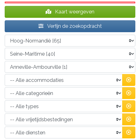
Kaart weergeven
Verfijn de zoekopdracht