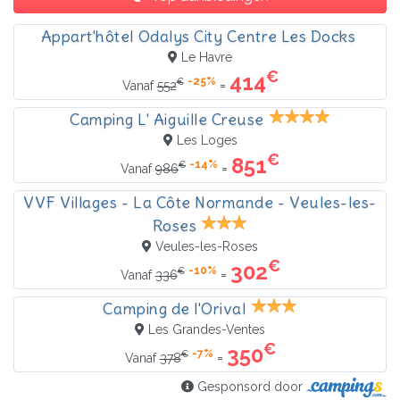
Appart'hôtel Odalys City Centre Les Docks
Le Havre
€
414
-25%
€
=
Vanaf
552
Camping L' Aiguille Creuse
Les Loges
€
851
-14%
€
=
Vanaf
986
VVF Villages - La Côte Normande - Veules-les-
Roses
Veules-les-Roses
€
302
-10%
€
=
Vanaf
336
Camping de l'Orival
Les Grandes-Ventes
€
350
-7%
€
=
Vanaf
378
Gesponsord door