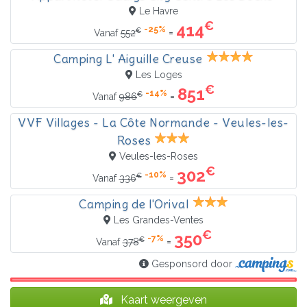
Le Havre
€
414
-25%
€
=
Vanaf
552
Camping L' Aiguille Creuse
Les Loges
€
851
-14%
€
=
Vanaf
986
VVF Villages - La Côte Normande - Veules-les-
Roses
Veules-les-Roses
€
302
-10%
€
=
Vanaf
336
Camping de l'Orival
Les Grandes-Ventes
€
350
-7%
€
=
Vanaf
378
Gesponsord door
Kaart weergeven