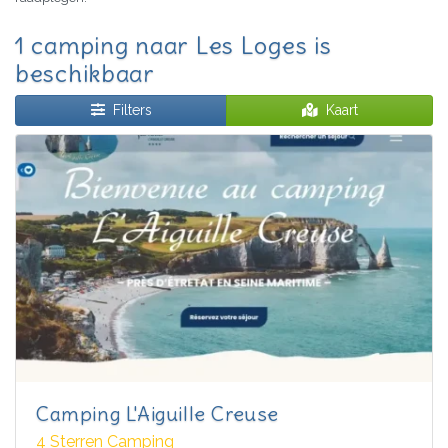
1 camping naar Les Loges is
beschikbaar
Filters
Kaart
Camping L'Aiguille Creuse
4 Sterren Camping