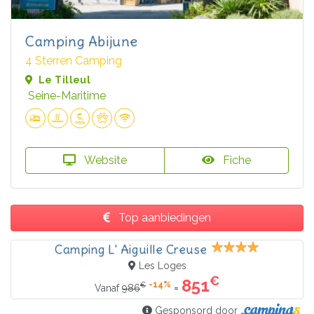
Camping Abijune
4 Sterren Camping
Le Tilleul
Seine-Maritime
Website
Fiche
Top aanbiedingen
Camping L' Aiguille Creuse
Les Loges
€
851
-14%
€
=
Vanaf
986
Gesponsord door