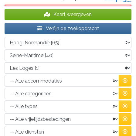
Kaart weergeven
Verfijn de zoekopdracht