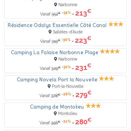
Narbonne
€
213
-39%
€
=
Vanaf
352
Résidence Odalys Essentielle Côté Canal
Sallèles-d'Aude
€
223
-30%
€
=
Vanaf
319
Camping La Falaise Narbonne Plage
Narbonne
€
231
-30%
€
=
Vanaf
329
Camping Novela Port la Nouvelle
Port-la-Nouvelle
€
279
-26%
€
=
Vanaf
378
Camping de Montolieu
Montolieu
€
280
-21%
€
=
Vanaf
356