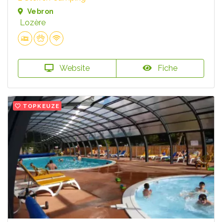
Vebron
Lozère
Website
Fiche
TOPKEUZE