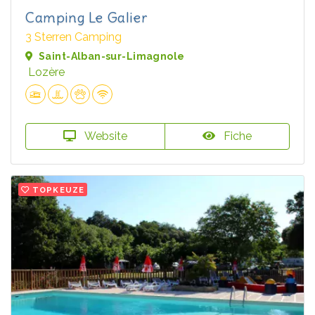
Camping Le Galier
3 Sterren Camping
Saint-Alban-sur-Limagnole
Lozère
Website
Fiche
TOPKEUZE