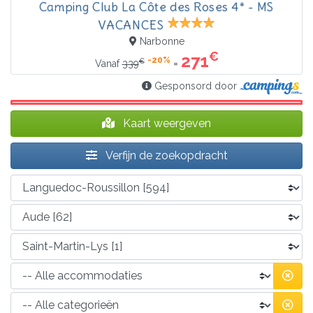
Camping Club La Côte des Roses 4* - MS
VACANCES
Narbonne
€
271
-20%
€
=
Vanaf
339
Gesponsord door
Kaart weergeven
Verfijn de zoekopdracht