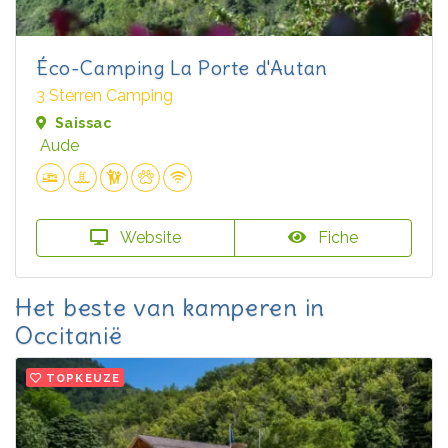
Éco-Camping La Porte d'Autan
3 Sterren Camping
Saissac
Aude
Website
Fiche
Het beste van kamperen in
Occitanië
TOPKEUZE