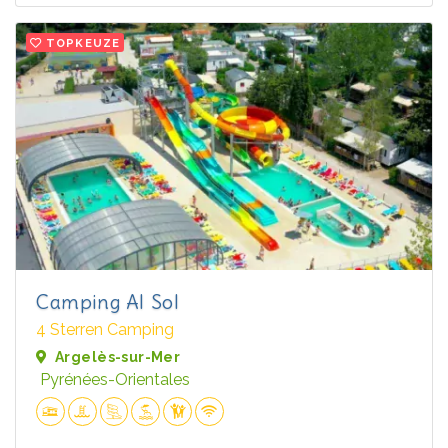
TOPKEUZE
Camping Al Sol
4 Sterren Camping
Argelès-sur-Mer
Pyrénées-Orientales