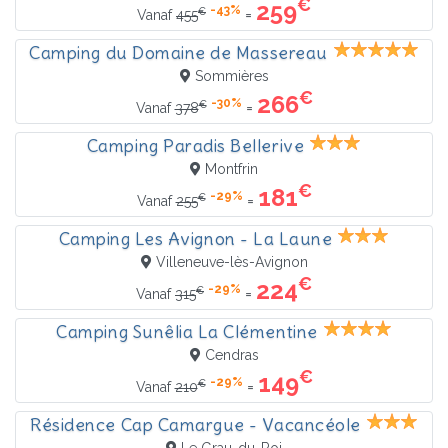
€
259
-43%
€
=
Vanaf
455
Camping du Domaine de Massereau
Sommières
€
266
-30%
€
=
Vanaf
378
Camping Paradis Bellerive
Montfrin
€
181
-29%
€
=
Vanaf
255
Camping Les Avignon - La Laune
Villeneuve-lès-Avignon
€
224
-29%
€
=
Vanaf
315
Camping Sunêlia La Clémentine
Cendras
€
149
-29%
€
=
Vanaf
210
Résidence Cap Camargue - Vacancéole