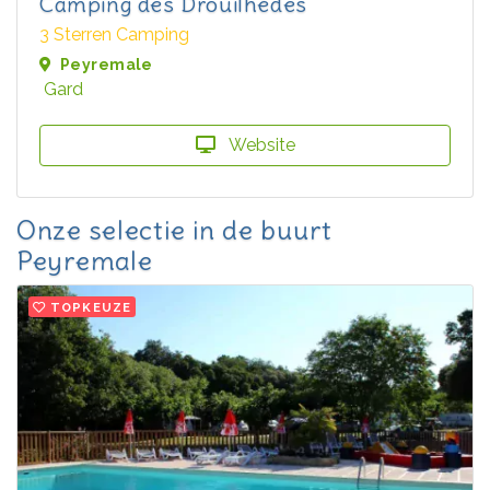
Camping des Drouilhèdes
3 Sterren Camping
Peyremale
Gard
Website
Onze selectie in de buurt
Peyremale
TOPKEUZE