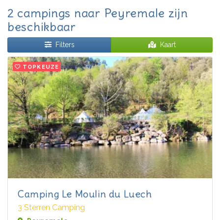
2 campings naar Peyremale zijn
beschikbaar
Filters
Kaart
TOPKEUZE
Camping Le Moulin du Luech
3 Sterren Camping