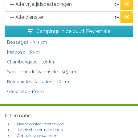
Campings in de buurt Peyremale
Bessèges
- 3.9 km
Malbosc
- 6 km
Chamborigaud
- 7.6 km
Saint-Jean-de-Valériscle
- 9.5 km
Branoux-les-Taillades
- 10 km
Génolhac
- 10 km
Informatie
Neem contact met ons op
Juridische vermeldingen
Gebruiksvoorwaarden