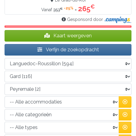
Le Grau-du-Roi
€
265
-25%
€
=
Vanaf
353
Gesponsord door
Kaart weergeven
Verfijn de zoekopdracht