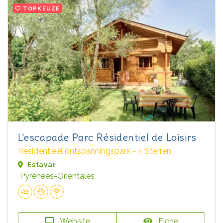
TOPKEUZE
L'escapade Parc Résidentiel de Loisirs
Residentieel ontspanningspark - 4 Sterren
Estavar
Pyrénées-Orientales
Website
Fiche