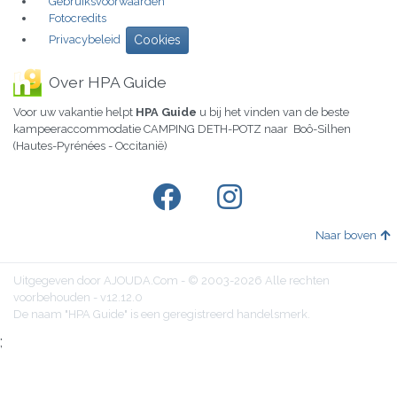
Gebruiksvoorwaarden
Fotocredits
Privacybeleid
Cookies
Over HPA Guide
Voor uw vakantie helpt
HPA Guide
u bij het vinden van de beste
kampeeraccommodatie CAMPING DETH-POTZ naar Boô-Silhen
(Hautes-Pyrénées - Occitanië)
Naar boven
Uitgegeven door AJOUDA.Com - © 2003-2026 Alle rechten
voorbehouden - v12.12.0
De naam "HPA Guide" is een geregistreerd handelsmerk.
;