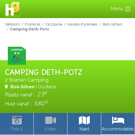
Menu
Welkom
Frankrijk
Occitanië
Hautes-Pyrénées
Boô-Silhen
Camping Deth-Potz
CAMPING DETH-POTZ
2 Sterren Camping
Boô-Silhen
| Occitanië
€
23
Plaats vanaf :
€
580
Huur vanaf :
Foto's
Video
Kaart
Accommodaties