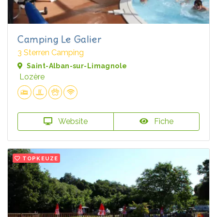
Camping Le Galier
3 Sterren Camping
Saint-Alban-sur-Limagnole
Lozère
Website
Fiche
TOPKEUZE