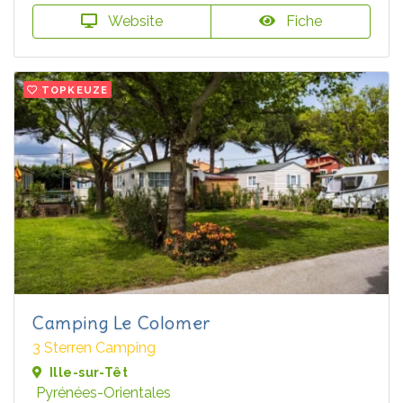
Website
Fiche
TOPKEUZE
Camping Le Colomer
3 Sterren Camping
Ille-sur-Têt
Pyrénées-Orientales