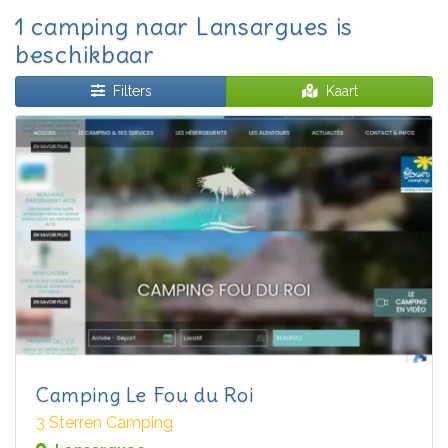
1 camping naar Lansargues is
beschikbaar
Filters
Kaart
Camping Le Fou du Roi
3 Sterren Camping