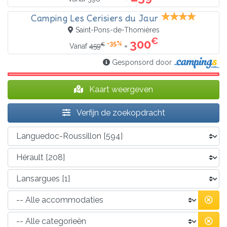
Camping Les Cerisiers du Jaur
Saint-Pons-de-Thomières
€
300
-35%
€
=
Vanaf
459
Gesponsord door
Kaart weergeven
Verfijn de zoekopdracht