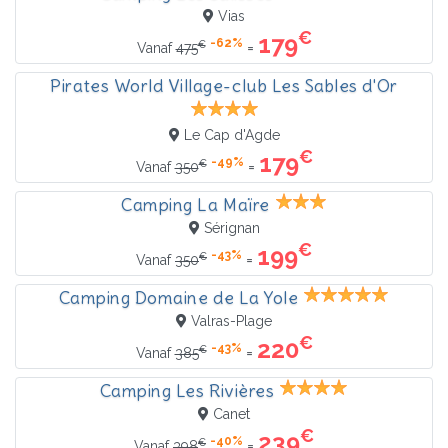
Vias
€
179
-62%
€
=
Vanaf
475
Pirates World Village-club Les Sables d'Or
Le Cap d'Agde
€
179
-49%
€
=
Vanaf
350
Camping La Maïre
Sérignan
€
199
-43%
€
=
Vanaf
350
Camping Domaine de La Yole
Valras-Plage
€
220
-43%
€
=
Vanaf
385
Camping Les Rivières
Canet
€
239
-40%
€
=
Vanaf
398