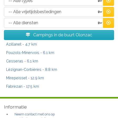
Campings in de buurt Olonzac
Azillanet
- 4.7 km
Pouzols-Minervois
- 6.1 km
Cesseras
- 6.1 km
Lézignan-Corbières
- 8.8 km
Mirepeisset
- 12.9 km
Fabrezan
- 17.5 km
Informatie
Neem contact met ons op