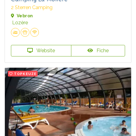
2 Sterren Camping
Vebron
Lozère
Website
Fiche
TOPKEUZE