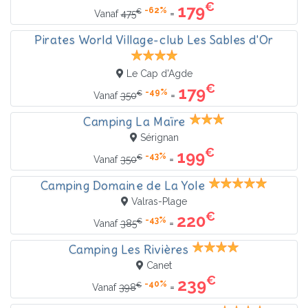
€
179
-62%
€
=
Vanaf
475
Pirates World Village-club Les Sables d'Or
Le Cap d'Agde
€
179
-49%
€
=
Vanaf
350
Camping La Maïre
Sérignan
€
199
-43%
€
=
Vanaf
350
Camping Domaine de La Yole
Valras-Plage
€
220
-43%
€
=
Vanaf
385
Camping Les Rivières
Canet
€
239
-40%
€
=
Vanaf
398