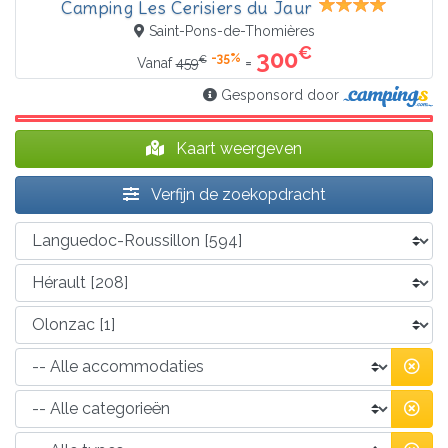
Camping Les Cerisiers du Jaur
Saint-Pons-de-Thomières
€
300
-35%
€
=
Vanaf
459
Gesponsord door
Kaart weergeven
Verfijn de zoekopdracht