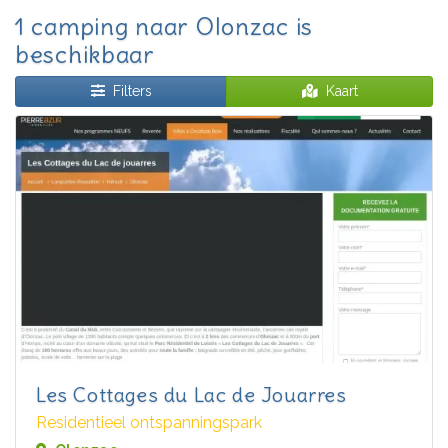
1 camping naar Olonzac is
beschikbaar
Filters
Kaart
Les Cottages du Lac de Jouarres
Residentieel ontspanningspark