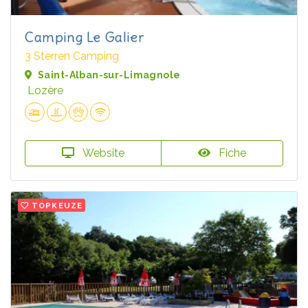
Camping Le Galier
3 Sterren Camping
Saint-Alban-sur-Limagnole
Lozère
Website
Fiche
TOPKEUZE