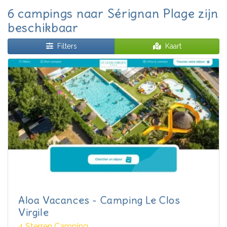
6 campings naar Sérignan Plage zijn
beschikbaar
Filters
Kaart
Aloa Vacances - Camping Le Clos
Virgile
4 Sterren Camping