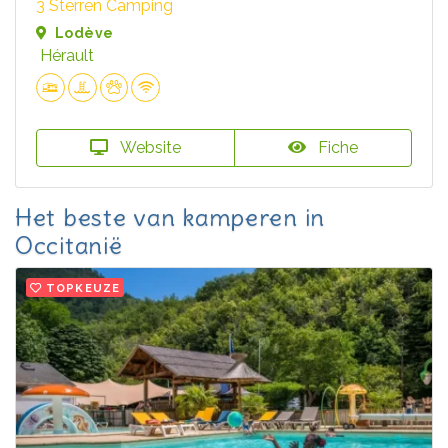
3 Sterren Camping
Lodève
Hérault
Website
Fiche
Het beste van kamperen in
Occitanië
TOPKEUZE