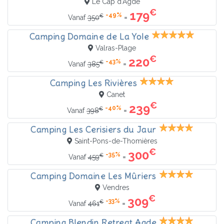
Le Cap d'Agde
€
179
-49%
€
=
Vanaf
350
Camping Domaine de La Yole
Valras-Plage
€
220
-43%
€
=
Vanaf
385
Camping Les Rivières
Canet
€
239
-40%
€
=
Vanaf
398
Camping Les Cerisiers du Jaur
Saint-Pons-de-Thomières
€
300
-35%
€
=
Vanaf
459
Camping Domaine Les Mûriers
Vendres
€
309
-33%
€
=
Vanaf
461
Camping Blendin Retreat Agde