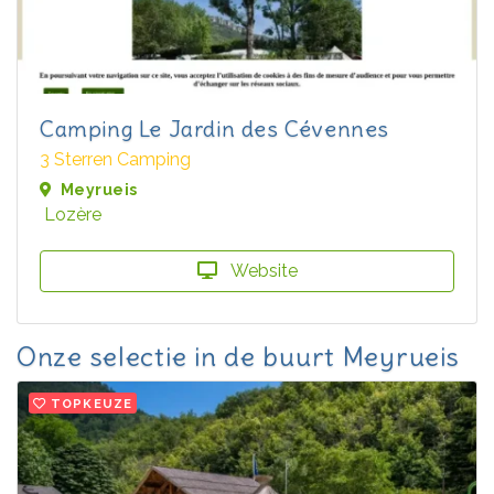
Camping Le Jardin des Cévennes
3 Sterren Camping
Meyrueis
Lozère
Website
Onze selectie in de buurt Meyrueis
TOPKEUZE