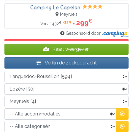
Camping Le Capelan
Meyrueis
€
299
-31%
€
=
Vanaf
432
Gesponsord door
Kaart weergeven
Verfijn de zoekopdracht