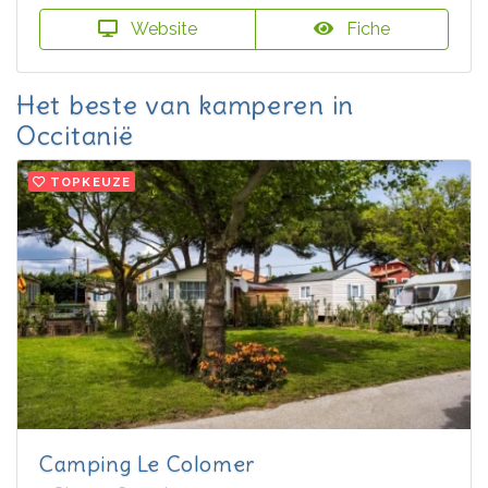
Website
Fiche
Het beste van kamperen in
Occitanië
TOPKEUZE
Camping Le Colomer