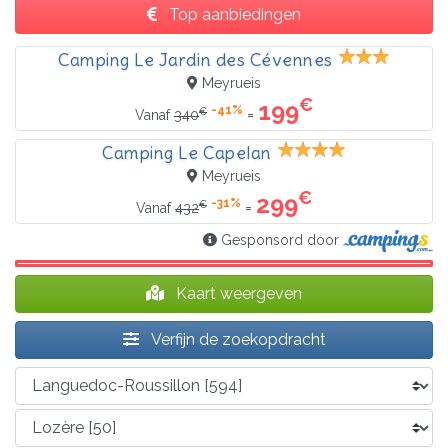
Top aanbiedingen
Camping Le Jardin des Cévennes
Meyrueis
€
199
-41%
€
=
Vanaf
340
Camping Le Capelan
Meyrueis
€
299
-31%
€
=
Vanaf
432
Gesponsord door
Kaart weergeven
Verfijn de zoekopdracht