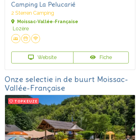
Camping La Pelucarié
2 Sterren Camping
Moissac-Vallée-Française
Lozère
Website
Fiche
Onze selectie in de buurt Moissac-
Vallée-Française
TOPKEUZE