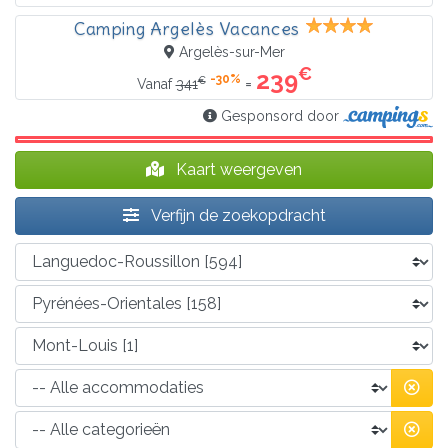
Camping Argelès Vacances
Argelès-sur-Mer
€
239
-30%
€
=
Vanaf
341
Gesponsord door
Kaart weergeven
Verfijn de zoekopdracht