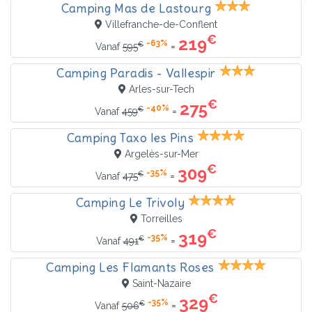
Camping Mas de Lastourg
Villefranche-de-Conflent
€
219
-63%
€
=
Vanaf
595
Camping Paradis - Vallespir
Arles-sur-Tech
€
275
-40%
€
=
Vanaf
459
Camping Taxo les Pins
Argelès-sur-Mer
€
309
-35%
€
=
Vanaf
475
Camping Le Trivoly
Torreilles
€
319
-35%
€
=
Vanaf
491
Camping Les Flamants Roses
Saint-Nazaire
€
329
-35%
€
=
Vanaf
506