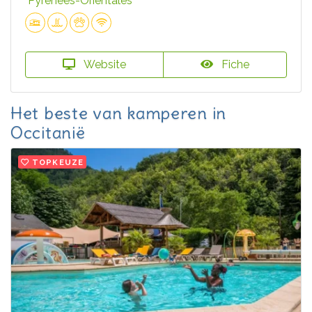
Pyrénées-Orientales
Website
Fiche
Het beste van kamperen in
Occitanië
TOPKEUZE