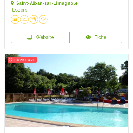
Saint-Alban-sur-Limagnole
Lozère
Website
Fiche
TOPKEUZE