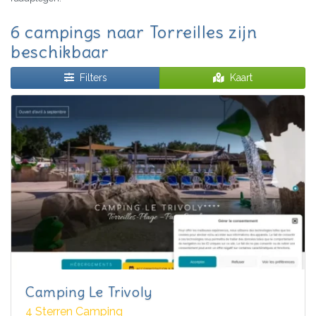
6 campings naar Torreilles zijn
beschikbaar
Filters
Kaart
Camping Le Trivoly
4 Sterren Camping