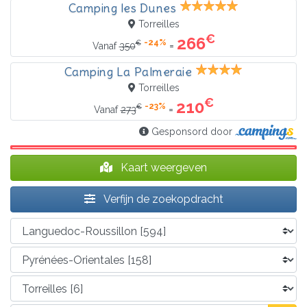
Camping les Dunes
Torreilles
€
266
-24%
€
=
Vanaf
350
Camping La Palmeraie
Torreilles
€
210
-23%
€
=
Vanaf
273
Gesponsord door
Kaart weergeven
Verfijn de zoekopdracht