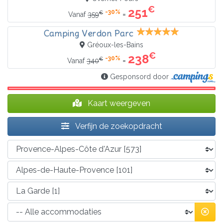
€
251
-30%
€
=
Vanaf
359
Camping Verdon Parc
Gréoux-les-Bains
€
238
-30%
€
=
Vanaf
340
Gesponsord door
Kaart weergeven
Verfijn de zoekopdracht