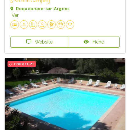
5 Sterren Camping
Roquebrune-sur-Argens
Var
Website
Fiche
TOPKEUZE