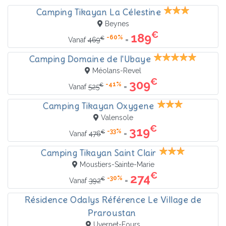
Camping Tikayan La Célestine
Beynes
€
189
-60%
€
=
Vanaf
469
Camping Domaine de l'Ubaye
Méolans-Revel
€
309
-41%
€
=
Vanaf
525
Camping Tikayan Oxygene
Valensole
€
319
-33%
€
=
Vanaf
476
Camping Tikayan Saint Clair
Moustiers-Sainte-Marie
€
274
-30%
€
=
Vanaf
392
Résidence Odalys Référence Le Village de
Praroustan
Uvernet-Fours