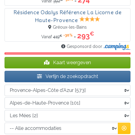
=
Vanaf
392
Résidence Odalys Référence La Licorne de
Haute-Provence
Gréoux-les-Bains
€
293
-30%
€
=
Vanaf
419
Gesponsord door
Kaart weergeven
Verfijn de zoekopdracht