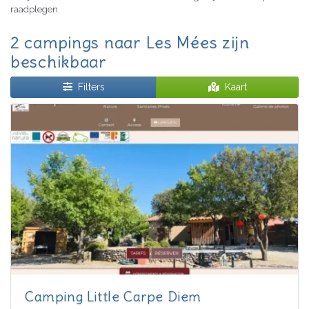
raadplegen.
2 campings naar Les Mées zijn
beschikbaar
Filters
Kaart
Camping Little Carpe Diem