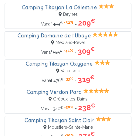
Camping Tikayan La Célestine
Beynes
€
209
-52%
€
=
Vanaf
433
Camping Domaine de l'Ubaye
Méolans-Revel
€
309
-41%
€
=
Vanaf
525
Camping Tikayan Oxygene
Valensole
€
319
-33%
€
=
Vanaf
476
Camping Verdon Parc
Gréoux-les-Bains
€
238
-30%
€
=
Vanaf
340
Camping Tikayan Saint Clair
Moustiers-Sainte-Marie
€
274
-30%
€