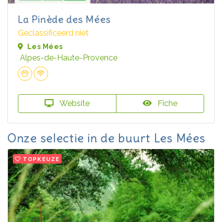
La Pinède des Mées
Geclassificeerd niet
Les Mées
Alpes-de-Haute-Provence
Website
Fiche
Onze selectie in de buurt Les Mées
TOPKEUZE