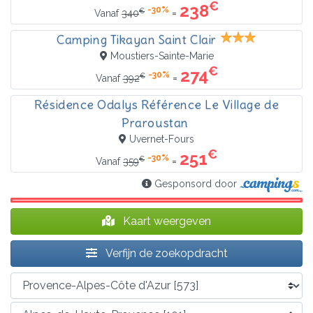
€
238
-30%
€
=
Vanaf
340
Camping Tikayan Saint Clair
Moustiers-Sainte-Marie
€
274
-30%
€
=
Vanaf
392
Résidence Odalys Référence Le Village de
Praroustan
Uvernet-Fours
€
251
-30%
€
=
Vanaf
359
Gesponsord door
Kaart weergeven
Verfijn de zoekopdracht