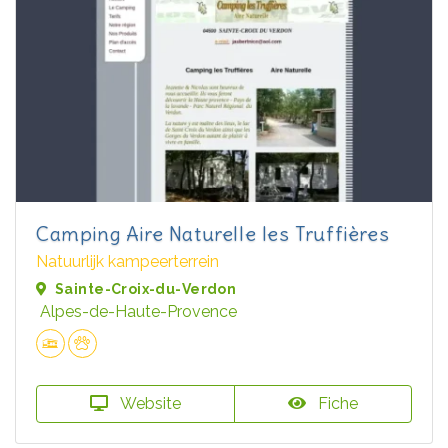
Camping Aire Naturelle les Truffières
Natuurlijk kampeerterrein
Sainte-Croix-du-Verdon
Alpes-de-Haute-Provence
Website
Fiche