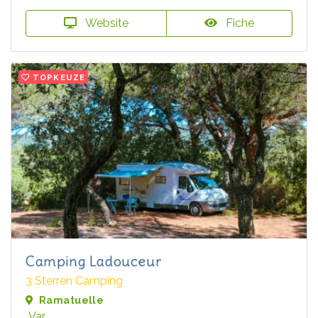
Website
Fiche
TOPKEUZE
Camping Ladouceur
3 Sterren Camping
Ramatuelle
Var