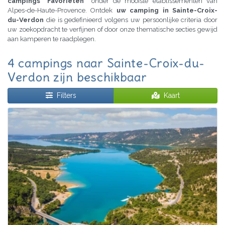
campings "Favorieten"
onder de mooiste etablissementen van
Alpes-de-Haute-Provence. Ontdek
uw camping in Sainte-Croix-
du-Verdon
die is gedefinieerd volgens uw persoonlijke criteria door
uw zoekopdracht te verfijnen of door onze thematische secties gewijd
aan kamperen te raadplegen.
4 campings naar Sainte-Croix-du-
Verdon zijn beschikbaar
Filters
Kaart