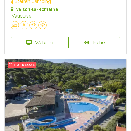
4 Sterren Camping
Vaison-la-Romaine
Vaucluse
Website
Fiche
TOPKEUZE