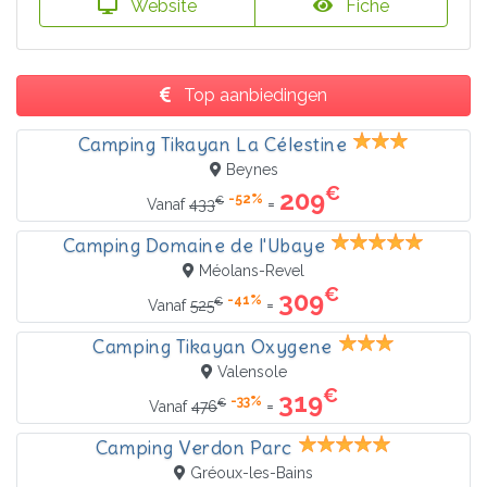
Website
Fiche
Top aanbiedingen
Camping Tikayan La Célestine
Beynes
€
209
-52%
€
=
Vanaf
433
Camping Domaine de l'Ubaye
Méolans-Revel
€
309
-41%
€
=
Vanaf
525
Camping Tikayan Oxygene
Valensole
€
319
-33%
€
=
Vanaf
476
Camping Verdon Parc
Gréoux-les-Bains