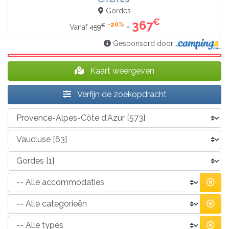
Gordes
€
367
-20%
€
=
Vanaf
459
Gesponsord door
Kaart weergeven
Verfijn de zoekopdracht