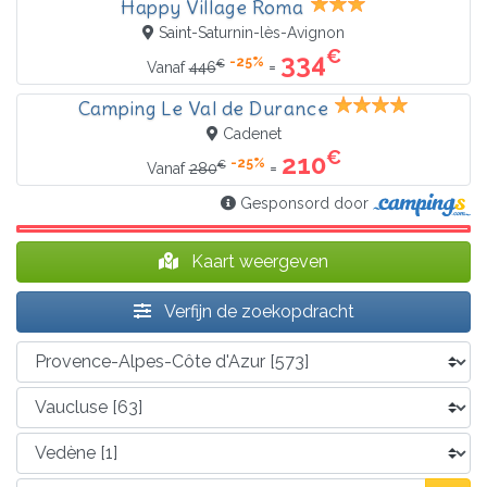
Happy Village Roma
Saint-Saturnin-lès-Avignon
€
334
-25%
€
=
Vanaf
446
Camping Le Val de Durance
Cadenet
€
210
-25%
€
=
Vanaf
280
Gesponsord door
Kaart weergeven
Verfijn de zoekopdracht