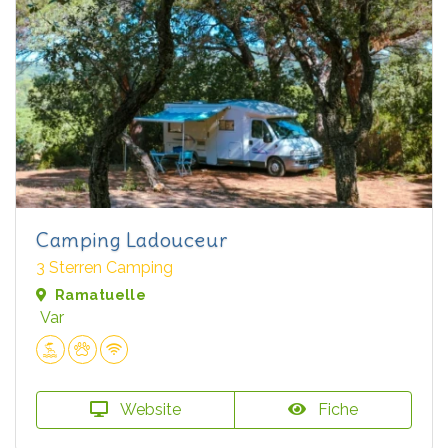
Camping Ladouceur
3 Sterren Camping
Ramatuelle
Var
Website
Fiche