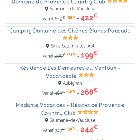
Domaine de Provence Country Club
Saumane-de-Vaucluse
€
422
-35%
€
=
Vanaf
649
Camping Domaine des Chênes Blancs Pausado
Saint-Saturnin-lès-Apt
€
199
-31%
€
=
Vanaf
288
Résidence Les Demeures du Ventoux -
Vacancéole
Aubignan
€
268
-30%
€
=
Vanaf
383
Madame Vacances - Résidence Provence
Country Club
Saumane-de-Vaucluse
€
244
-30%
€
=
Vanaf
349