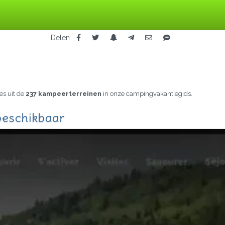
Delen
es uit de
237 kampeerterreinen
in onze campingvakantiegids.
 beschikbaar