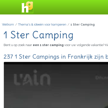
Welkom
Thema's & ideeën voor kamperen
1 Ster Camping
1 Ster Camping
Bent u op zoek naar
een 1 ster camping
voor uw volgende vakantie? Ki
237 1 Ster Campings in Frankrijk zijn