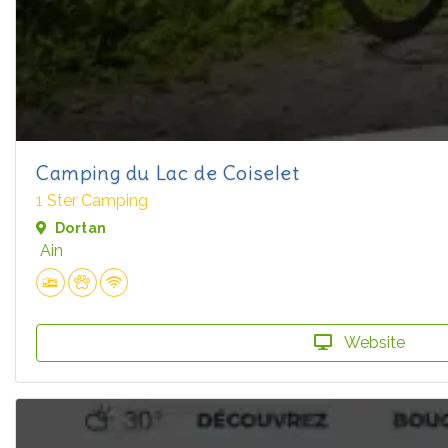
Camping du Lac de Coiselet
1 Ster Camping
Dortan
Ain
Website