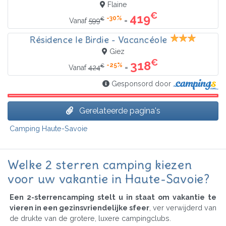
Flaine
€
419
-30%
€
=
Vanaf
599
Résidence le Birdie - Vacancéole
Giez
€
318
-25%
€
=
Vanaf
424
Gesponsord door
Gerelateerde pagina's
Camping Haute-Savoie
Welke 2 sterren camping kiezen
voor uw vakantie in Haute-Savoie?
Een 2-sterrencamping stelt u in staat om vakantie te
vieren in een gezinsvriendelijke sfeer
, ver verwijderd van
de drukte van de grotere, luxere campingclubs.