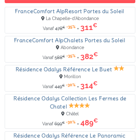
FranceComfort AlpResort Portes du Soleil
La Chapelle-d'Abondance
€
311
-35%
€
=
Vanaf
478
FranceComfort AlpChalets Portes du Soleil
Abondance
€
382
-35%
€
=
Vanaf
588
Résidence Odalys Référence Le Buet
Morillon
€
314
-30%
€
=
Vanaf
449
Résidence Odalys Collection Les Fermes de
Chatel
Châtel
€
489
-30%
€
=
Vanaf
699
Résidence Odalys Référence Le Panoramic