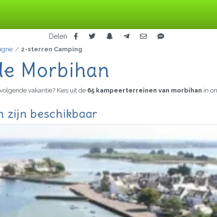
Delen
agne
2-sterren Camping
de Morbihan
volgende vakantie? Kies uit de
65 kampeerterreinen van morbihan
in o
 zijn beschikbaar