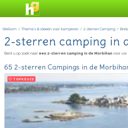
Welkom
Thema's & ideeën voor kamperen
2-sterren Camping
Bret
2-sterren camping in 
Bent u op zoek naar
een 2-sterren camping in de Morbihan
voor uw 
65 2-sterren Campings in de Morbihan
TOPKEUZE