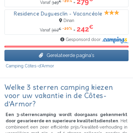
279
-20%
€
=
Vanaf
349
Residence Duguesclin - Vacancéole
Dinan
€
242
-20%
€
=
Vanaf
302
Gesponsord door
Gerelateerde pagina's
Camping Côtes-d'Armor
Welke 3 sterren camping kiezen
voor uw vakantie in de Côtes-
d'Armor?
Een 3-sterrencamping wordt doorgaans gekenmerkt
door gevarieerde en superieure kwaliteitsdiensten
. Het
combineert een zeer efficiënte prijs/kwaliteit-verhouding in