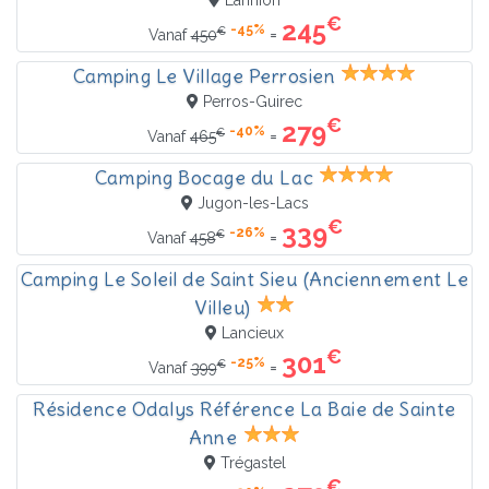
Lannion
€
245
-45%
€
=
Vanaf
450
Camping Le Village Perrosien
Perros-Guirec
€
279
-40%
€
=
Vanaf
465
Camping Bocage du Lac
Jugon-les-Lacs
€
339
-26%
€
=
Vanaf
458
Camping Le Soleil de Saint Sieu (Anciennement Le
Villeu)
Lancieux
€
301
-25%
€
=
Vanaf
399
Résidence Odalys Référence La Baie de Sainte
Anne
Trégastel
€