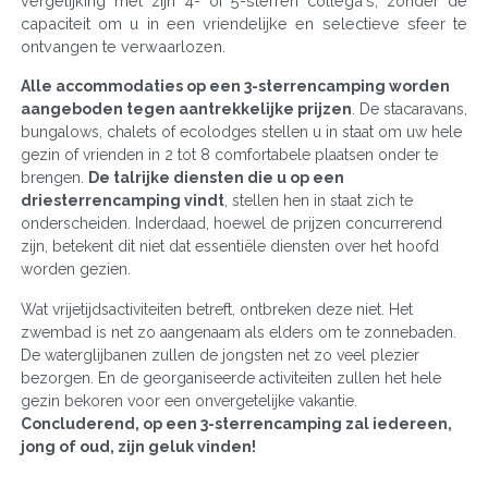
vergelijking met zijn 4- of 5-sterren collega's, zonder de
capaciteit om u in een vriendelijke en selectieve sfeer te
ontvangen te verwaarlozen.
Alle accommodaties op een 3-sterrencamping worden
aangeboden tegen aantrekkelijke prijzen
. De stacaravans,
bungalows, chalets of ecolodges stellen u in staat om uw hele
gezin of vrienden in 2 tot 8 comfortabele plaatsen onder te
brengen.
De talrijke diensten die u op een
driesterrencamping vindt
, stellen hen in staat zich te
onderscheiden. Inderdaad, hoewel de prijzen concurrerend
zijn, betekent dit niet dat essentiële diensten over het hoofd
worden gezien.
Wat vrijetijdsactiviteiten betreft, ontbreken deze niet. Het
zwembad is net zo aangenaam als elders om te zonnebaden.
De waterglijbanen zullen de jongsten net zo veel plezier
bezorgen. En de georganiseerde activiteiten zullen het hele
gezin bekoren voor een onvergetelijke vakantie.
Concluderend, op een 3-sterrencamping zal iedereen,
jong of oud, zijn geluk vinden!