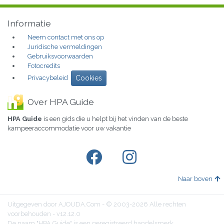
Informatie
Neem contact met ons op
Juridische vermeldingen
Gebruiksvoorwaarden
Fotocredits
Privacybeleid
Cookies
Over HPA Guide
HPA Guide
is een gids die u helpt bij het vinden van de beste
kampeeraccommodatie voor uw vakantie
Naar boven
Uitgegeven door AJOUDA.Com - © 2003-2026 Alle rechten
voorbehouden - v12.12.0
De naam "HPA Guide" is een geregistreerd handelsmerk.