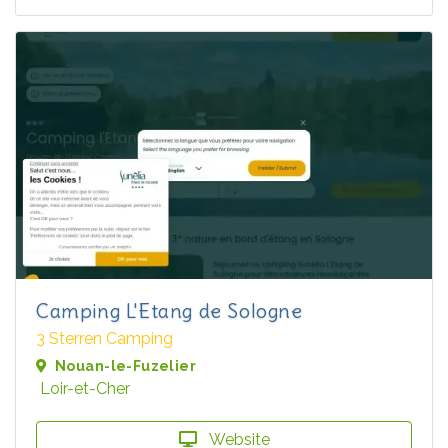
Camping L'Etang de Sologne
3 Sterren Camping
Nouan-le-Fuzelier
Loir-et-Cher
Website