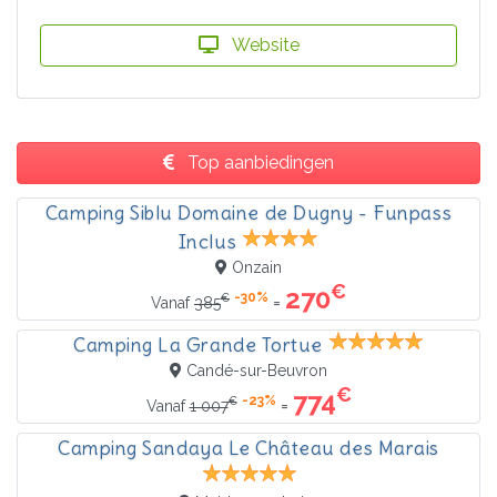
Website
Top aanbiedingen
Camping Siblu Domaine de Dugny - Funpass
Inclus
Onzain
€
270
-30%
€
=
Vanaf
385
Camping La Grande Tortue
Candé-sur-Beuvron
€
774
-23%
€
=
Vanaf
1 007
Camping Sandaya Le Château des Marais