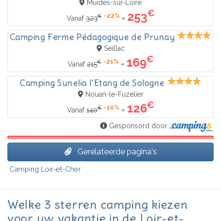
Muides-sur-Loire
€
253
-22%
€
=
Vanaf
323
Camping Ferme Pédagogique de Prunay
Seillac
€
169
-21%
€
=
Vanaf
215
Camping Sunelia l'Etang de Sologne
Nouan-le-Fuzelier
€
126
-10%
€
=
Vanaf
140
Gesponsord door
Gerelateerde pagina's
Camping Loir-et-Cher
Welke 3 sterren camping kiezen
voor uw vakantie in de Loir-et-