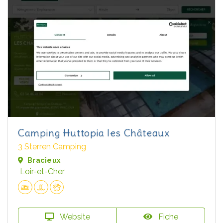
Camping Huttopia les Châteaux
3 Sterren Camping
Bracieux
Loir-et-Cher
Website
Fiche