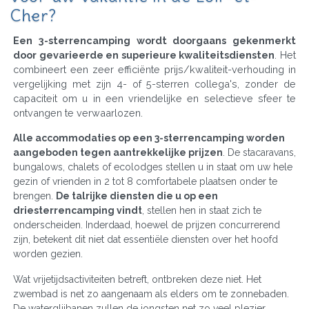
Cher?
Een 3-sterrencamping wordt doorgaans gekenmerkt
door gevarieerde en superieure kwaliteitsdiensten
. Het
combineert een zeer efficiënte prijs/kwaliteit-verhouding in
vergelijking met zijn 4- of 5-sterren collega's, zonder de
capaciteit om u in een vriendelijke en selectieve sfeer te
ontvangen te verwaarlozen.
Alle accommodaties op een 3-sterrencamping worden
aangeboden tegen aantrekkelijke prijzen
. De stacaravans,
bungalows, chalets of ecolodges stellen u in staat om uw hele
gezin of vrienden in 2 tot 8 comfortabele plaatsen onder te
brengen.
De talrijke diensten die u op een
driesterrencamping vindt
, stellen hen in staat zich te
onderscheiden. Inderdaad, hoewel de prijzen concurrerend
zijn, betekent dit niet dat essentiële diensten over het hoofd
worden gezien.
Wat vrijetijdsactiviteiten betreft, ontbreken deze niet. Het
zwembad is net zo aangenaam als elders om te zonnebaden.
De waterglijbanen zullen de jongsten net zo veel plezier