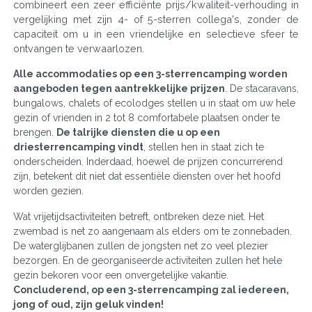
combineert een zeer efficiënte prijs/kwaliteit-verhouding in
vergelijking met zijn 4- of 5-sterren collega's, zonder de
capaciteit om u in een vriendelijke en selectieve sfeer te
ontvangen te verwaarlozen.
Alle accommodaties op een 3-sterrencamping worden
aangeboden tegen aantrekkelijke prijzen
. De stacaravans,
bungalows, chalets of ecolodges stellen u in staat om uw hele
gezin of vrienden in 2 tot 8 comfortabele plaatsen onder te
brengen.
De talrijke diensten die u op een
driesterrencamping vindt
, stellen hen in staat zich te
onderscheiden. Inderdaad, hoewel de prijzen concurrerend
zijn, betekent dit niet dat essentiële diensten over het hoofd
worden gezien.
Wat vrijetijdsactiviteiten betreft, ontbreken deze niet. Het
zwembad is net zo aangenaam als elders om te zonnebaden.
De waterglijbanen zullen de jongsten net zo veel plezier
bezorgen. En de georganiseerde activiteiten zullen het hele
gezin bekoren voor een onvergetelijke vakantie.
Concluderend, op een 3-sterrencamping zal iedereen,
jong of oud, zijn geluk vinden!