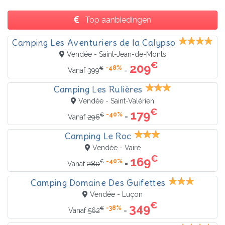
Top aanbiedingen
Camping Les Aventuriers de la Calypso
Vendée - Saint-Jean-de-Monts
€
209
-48%
€
=
Vanaf
399
Camping Les Rulières
Vendée - Saint-Valérien
€
179
-40%
€
=
Vanaf
296
Camping Le Roc
Vendée - Vairé
€
169
-40%
€
=
Vanaf
280
Camping Domaine Des Guifettes
Vendée - Luçon
€
349
-38%
€
=
Vanaf
562