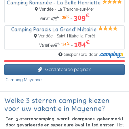
Camping Romanée - La Belle Henriette
Vendée - La Tranche-sur-Mer
€
309
-35%
€
=
Vanaf
475
Camping Paradis La Grand' Métairie
Vendée - Saint-Hilaire-la-Forêt
€
184
-34%
€
=
Vanaf
278
Gesponsord door
Gerelateerde pagina's
Camping Mayenne
Welke 3 sterren camping kiezen
voor uw vakantie in Mayenne?
Een 3-sterrencamping wordt doorgaans gekenmerkt
door gevarieerde en superieure kwaliteitsdiensten
. Het