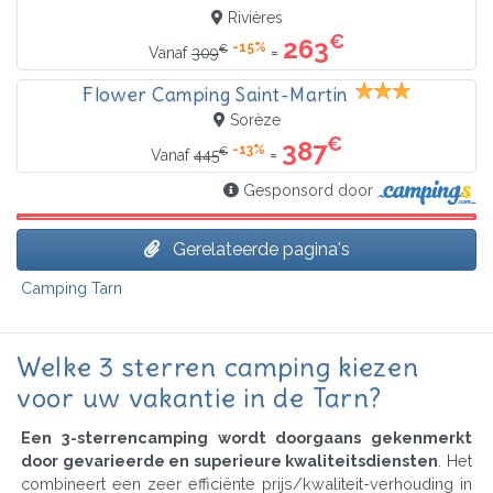
Rivières
€
263
-15%
€
=
Vanaf
309
Flower Camping Saint-Martin
Sorèze
€
387
-13%
€
=
Vanaf
445
Gesponsord door
Gerelateerde pagina's
Camping Tarn
Welke 3 sterren camping kiezen
voor uw vakantie in de Tarn?
Een 3-sterrencamping wordt doorgaans gekenmerkt
door gevarieerde en superieure kwaliteitsdiensten
. Het
combineert een zeer efficiënte prijs/kwaliteit-verhouding in