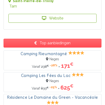
Saint-Pierre-de-Trivisy
Tarn
Website
Top aanbiedingen
Camping Rieumontagné
Nages
€
171
-28%
€
=
Vanaf
238
Camping Les Fées du Lac
Nages
€
625
-25%
€
=
Vanaf
833
Résidence Le Domaine du Green - Vacancéole