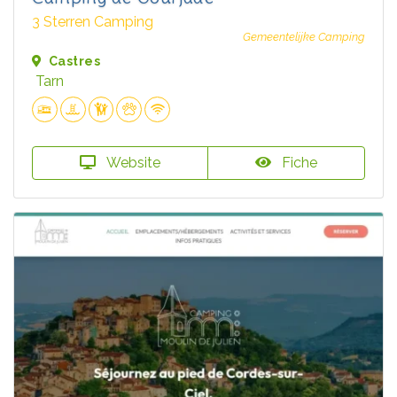
3 Sterren Camping
Gemeentelijke Camping
Castres
Tarn
Website
Fiche