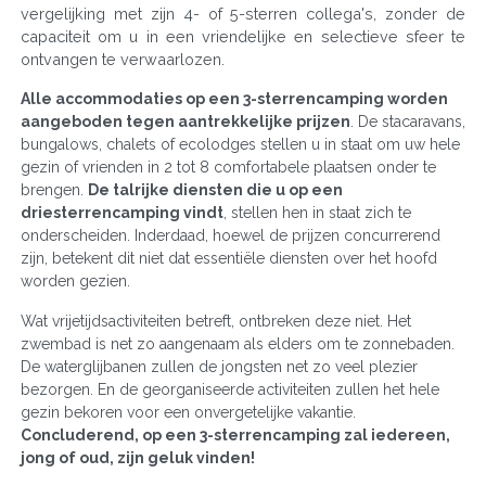
vergelijking met zijn 4- of 5-sterren collega's, zonder de
capaciteit om u in een vriendelijke en selectieve sfeer te
ontvangen te verwaarlozen.
Alle accommodaties op een 3-sterrencamping worden
aangeboden tegen aantrekkelijke prijzen
. De stacaravans,
bungalows, chalets of ecolodges stellen u in staat om uw hele
gezin of vrienden in 2 tot 8 comfortabele plaatsen onder te
brengen.
De talrijke diensten die u op een
driesterrencamping vindt
, stellen hen in staat zich te
onderscheiden. Inderdaad, hoewel de prijzen concurrerend
zijn, betekent dit niet dat essentiële diensten over het hoofd
worden gezien.
Wat vrijetijdsactiviteiten betreft, ontbreken deze niet. Het
zwembad is net zo aangenaam als elders om te zonnebaden.
De waterglijbanen zullen de jongsten net zo veel plezier
bezorgen. En de georganiseerde activiteiten zullen het hele
gezin bekoren voor een onvergetelijke vakantie.
Concluderend, op een 3-sterrencamping zal iedereen,
jong of oud, zijn geluk vinden!