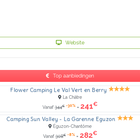
Website
Top aanbiedingen
Flower Camping Le Val Vert en Berry
La Châtre
€
241
-30%
€
=
Vanaf
344
Camping Sun Valley - La Garenne Eguzon
Éguzon-Chantôme
€
282
-8%
€
=
Vanaf
308