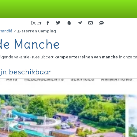
Delen
mandië
5-sterren Camping
 de Manche
lgende vakantie? Kies uit de
7 kampeerterreinen van manche
in onze c
ijn beschikbaar