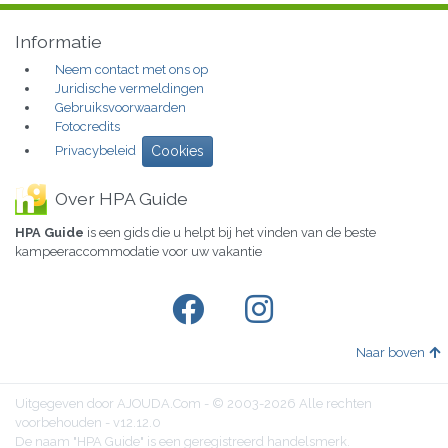
Informatie
Neem contact met ons op
Juridische vermeldingen
Gebruiksvoorwaarden
Fotocredits
Privacybeleid
Cookies
Over HPA Guide
HPA Guide
is een gids die u helpt bij het vinden van de beste
kampeeraccommodatie voor uw vakantie
Naar boven
Uitgegeven door AJOUDA.Com - © 2003-2026 Alle rechten
voorbehouden - v12.12.0
De naam "HPA Guide" is een geregistreerd handelsmerk.