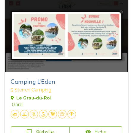
Camping L'Eden
5 Sterren Camping
Le Grau-du-Roi
Gard
Website
Fiche