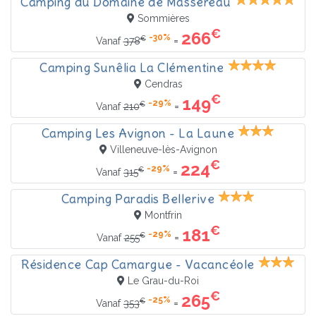
Camping du Domaine de Massereau
Sommières
€
266
-30%
€
=
Vanaf
378
Camping Sunêlia La Clémentine
Cendras
€
149
-29%
€
=
Vanaf
210
Camping Les Avignon - La Laune
Villeneuve-lès-Avignon
€
224
-29%
€
=
Vanaf
315
Camping Paradis Bellerive
Montfrin
€
181
-29%
€
=
Vanaf
255
Résidence Cap Camargue - Vacancéole
Le Grau-du-Roi
€
265
-25%
€
=
Vanaf
353