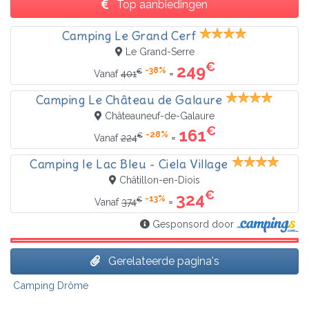
Top aanbiedingen
Camping Le Grand Cerf
Le Grand-Serre
€
249
-38%
€
=
Vanaf
401
Camping Le Château de Galaure
Châteauneuf-de-Galaure
€
161
-28%
€
=
Vanaf
224
Camping le Lac Bleu - Ciela Village
Châtillon-en-Diois
€
324
-13%
€
=
Vanaf
374
Gesponsord door
Gerelateerde pagina's
Camping Drôme