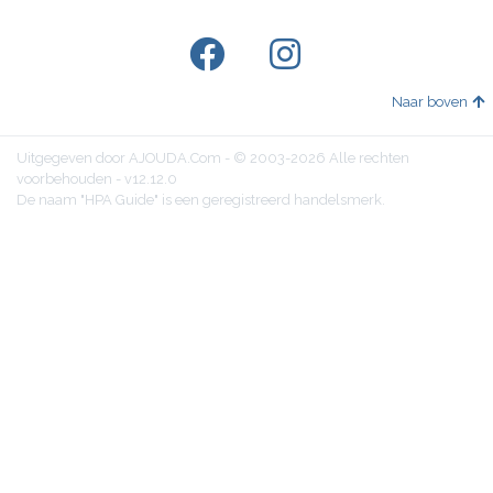
Naar boven
Uitgegeven door AJOUDA.Com - © 2003-2026 Alle rechten
voorbehouden - v12.12.0
De naam "HPA Guide" is een geregistreerd handelsmerk.