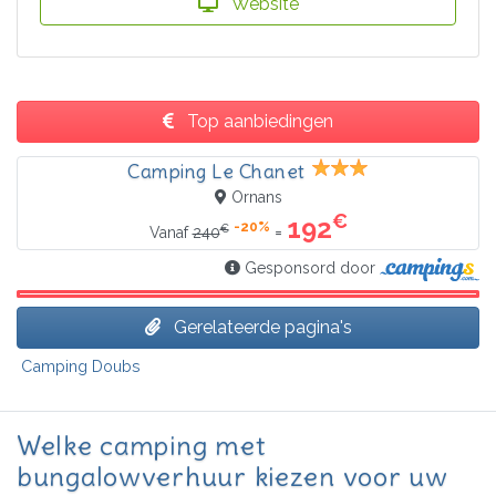
Website
Top aanbiedingen
Camping Le Chanet
Ornans
€
192
-20%
€
=
Vanaf
240
Gesponsord door
Gerelateerde pagina's
Camping Doubs
Welke camping met
bungalowverhuur kiezen voor uw