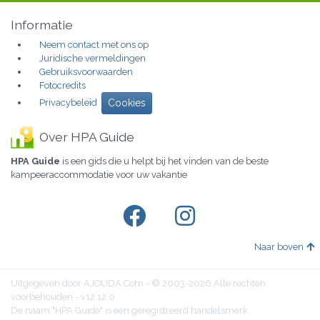
Informatie
Neem contact met ons op
Juridische vermeldingen
Gebruiksvoorwaarden
Fotocredits
Privacybeleid
Cookies
Over HPA Guide
HPA Guide
is een gids die u helpt bij het vinden van de beste
kampeeraccommodatie voor uw vakantie
Naar boven
Uitgegeven door AJOUDA.Com - © 2003-2026 Alle rechten
voorbehouden - v12.12.0
De naam "HPA Guide" is een geregistreerd handelsmerk.