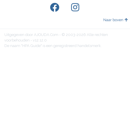
Naar boven
Uitgegeven door AJOUDA.Com - © 2003-2026 Alle rechten
voorbehouden - v12.12.0
De naam "HPA Guide" is een geregistreerd handelsmerk.