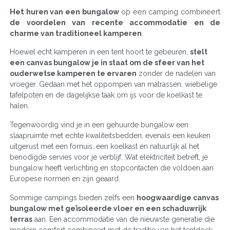
Het huren van een bungalow
op een camping combineert
de voordelen van recente accommodatie en de
charme van traditioneel kamperen
.
Hoewel echt kamperen in een tent hoort te gebeuren,
stelt
een canvas bungalow je in staat om de sfeer van het
ouderwetse kamperen te ervaren
zonder de nadelen van
vroeger. Gedaan met het oppompen van matrassen, wiebelige
tafelpoten en de dagelijkse taak om ijs voor de koelkast te
halen.
Tegenwoordig vind je in een gehuurde bungalow een
slaapruimte met echte kwaliteitsbedden, evenals een keuken
uitgerust met een fornuis, een koelkast en natuurlijk al het
benodigde servies voor je verblijf. Wat elektriciteit betreft, je
bungalow heeft verlichting en stopcontacten die voldoen aan
Europese normen en zijn geaard.
Sommige campings bieden zelfs een
hoogwaardige canvas
bungalow met geïsoleerde vloer en een schaduwrijk
terras
aan. Een accommodatie van de nieuwste generatie die
modern comfort combineert met de traditie van het tentdoek.