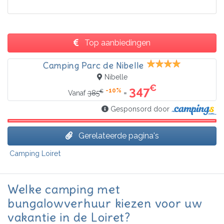
Top aanbiedingen
Camping Parc de Nibelle
Nibelle
€
347
-10%
€
=
Vanaf
385
Gesponsord door
Gerelateerde pagina's
Camping Loiret
Welke camping met
bungalowverhuur kiezen voor uw
vakantie in de Loiret?