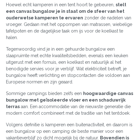
Hoewel echt kamperen in een tent hoort te gebeuren,
stelt
een canvas bungalow je in staat om de sfeer van het
ouderwetse kamperen te ervaren
zonder de nadelen van
vroeger. Gedaan met het oppompen van matrassen, wiebelige
tafelpoten en de dagelijkse taak om ijs voor de koelkast te
halen.
Tegenwoordig vind je in een gehuurde bungalow een
slaapruimte met echte kwaliteitsbedden, evenals een keuken
uitgerust met een fornuis, een koelkast en natuurlijk al het
benodigde servies voor je verblijf. Wat elektriciteit betreft, je
bungalow heeft verlichting en stopcontacten die voldoen aan
Europese normen en zijn geaard.
Sommige campings bieden zelfs een
hoogwaardige canvas
bungalow met geïsoleerde vloer en een schaduwrijk
terras
aan. Een accommodatie van de nieuwste generatie die
modern comfort combineert met de traditie van het tentdoek.
Volgens definitie is kamperen een buitenactiviteit, en daarom is
een bungalow op een camping de beste manier voor een
vakantieverblijf zo dicht mogelijk bij de natuur.
Bovendien is