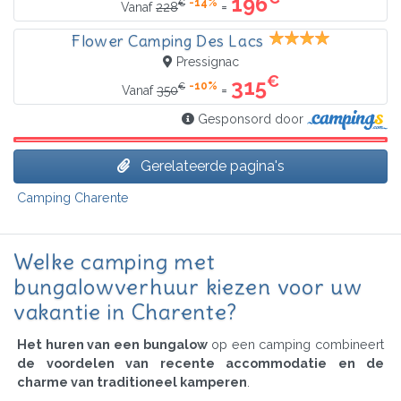
196
-14%
€
=
Vanaf
228
Flower Camping Des Lacs
Pressignac
€
315
-10%
€
=
Vanaf
350
Gesponsord door
Gerelateerde pagina's
Camping Charente
Welke camping met
bungalowverhuur kiezen voor uw
vakantie in Charente?
Het huren van een bungalow
op een camping combineert
de voordelen van recente accommodatie en de
charme van traditioneel kamperen
.