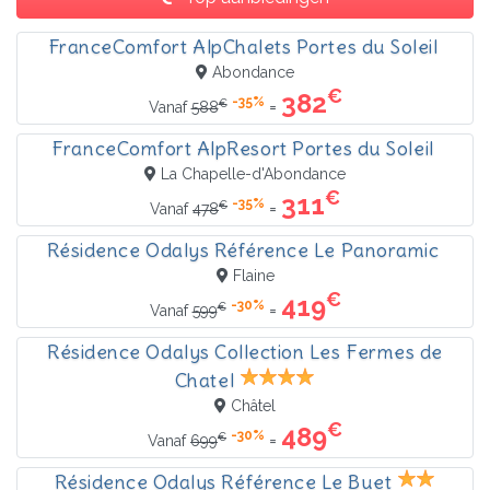
FranceComfort AlpChalets Portes du Soleil
Abondance
€
382
-35%
€
=
Vanaf
588
FranceComfort AlpResort Portes du Soleil
La Chapelle-d'Abondance
€
311
-35%
€
=
Vanaf
478
Résidence Odalys Référence Le Panoramic
Flaine
€
419
-30%
€
=
Vanaf
599
Résidence Odalys Collection Les Fermes de
Chatel
Châtel
€
489
-30%
€
=
Vanaf
699
Résidence Odalys Référence Le Buet