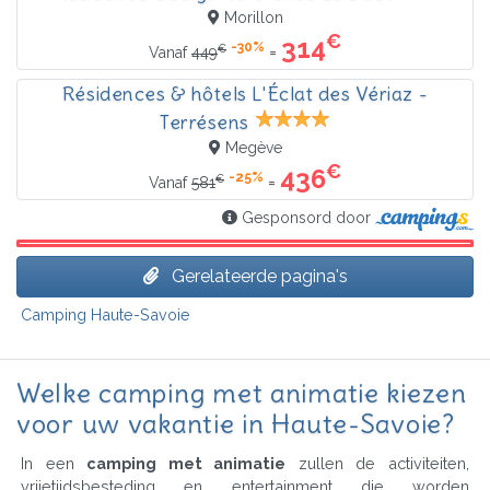
Morillon
€
314
-30%
€
=
Vanaf
449
Résidences & hôtels L'Éclat des Vériaz -
Terrésens
Megève
€
436
-25%
€
=
Vanaf
581
Gesponsord door
Gerelateerde pagina's
Camping Haute-Savoie
Welke camping met animatie kiezen
voor uw vakantie in Haute-Savoie?
In een
camping met animatie
zullen de activiteiten,
vrijetijdsbesteding en entertainment die worden