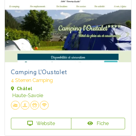
Camping L'Oustalet
4 Sterren Camping
Châtel
Haute-Savoie
Website
Fiche