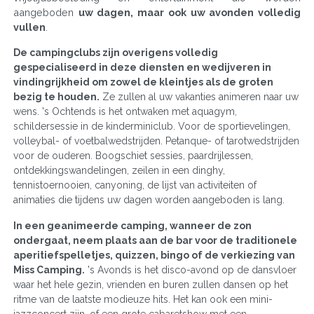
aangeboden
uw dagen, maar ook uw avonden volledig
vullen
.
De campingclubs zijn overigens volledig
gespecialiseerd in deze diensten en wedijveren in
vindingrijkheid om zowel de kleintjes als de groten
bezig te houden.
Ze zullen al uw vakanties animeren naar uw
wens. 's Ochtends is het ontwaken met aquagym,
schildersessie in de kinderminiclub. Voor de sportievelingen,
volleybal- of voetbalwedstrijden. Petanque- of tarotwedstrijden
voor de ouderen. Boogschiet sessies, paardrijlessen,
ontdekkingswandelingen, zeilen in een dinghy,
tennistoernooien, canyoning, de lijst van activiteiten of
animaties die tijdens uw dagen worden aangeboden is lang.
In een geanimeerde camping, wanneer de zon
ondergaat, neem plaats aan de bar voor de traditionele
aperitiefspelletjes, quizzen, bingo of de verkiezing van
Miss Camping.
's Avonds is het disco-avond op de dansvloer
waar het hele gezin, vrienden en buren zullen dansen op het
ritme van de laatste modieuze hits. Het kan ook een mini-
jazzconcert zijn, of een grote cabaretshow met een