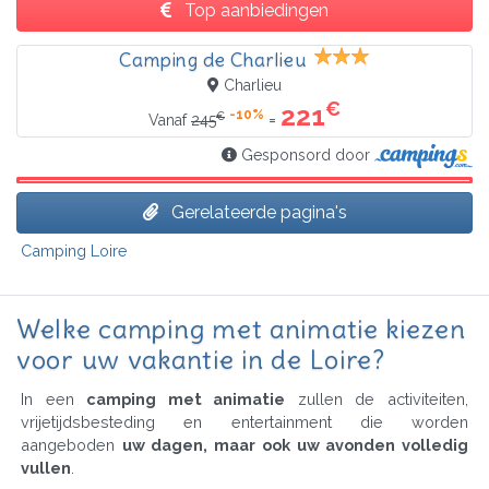
Top aanbiedingen
Camping de Charlieu
Charlieu
€
221
-10%
€
=
Vanaf
245
Gesponsord door
Gerelateerde pagina's
Camping Loire
Welke camping met animatie kiezen
voor uw vakantie in de Loire?
In een
camping met animatie
zullen de activiteiten,
vrijetijdsbesteding en entertainment die worden
aangeboden
uw dagen, maar ook uw avonden volledig
vullen
.