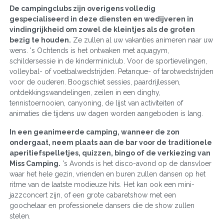
De campingclubs zijn overigens volledig
gespecialiseerd in deze diensten en wedijveren in
vindingrijkheid om zowel de kleintjes als de groten
bezig te houden.
Ze zullen al uw vakanties animeren naar uw
wens. 's Ochtends is het ontwaken met aquagym,
schildersessie in de kinderminiclub. Voor de sportievelingen,
volleybal- of voetbalwedstrijden. Petanque- of tarotwedstrijden
voor de ouderen. Boogschiet sessies, paardrijlessen,
ontdekkingswandelingen, zeilen in een dinghy,
tennistoernooien, canyoning, de lijst van activiteiten of
animaties die tijdens uw dagen worden aangeboden is lang.
In een geanimeerde camping, wanneer de zon
ondergaat, neem plaats aan de bar voor de traditionele
aperitiefspelletjes, quizzen, bingo of de verkiezing van
Miss Camping.
's Avonds is het disco-avond op de dansvloer
waar het hele gezin, vrienden en buren zullen dansen op het
ritme van de laatste modieuze hits. Het kan ook een mini-
jazzconcert zijn, of een grote cabaretshow met een
goochelaar en professionele dansers die de show zullen
stelen.