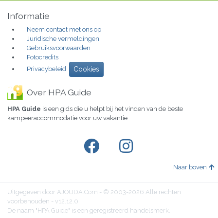
Informatie
Neem contact met ons op
Juridische vermeldingen
Gebruiksvoorwaarden
Fotocredits
Privacybeleid
Cookies
Over HPA Guide
HPA Guide
is een gids die u helpt bij het vinden van de beste
kampeeraccommodatie voor uw vakantie
Naar boven
Uitgegeven door AJOUDA.Com - © 2003-2026 Alle rechten
voorbehouden - v12.12.0
De naam "HPA Guide" is een geregistreerd handelsmerk.