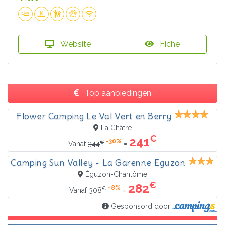
Website
Fiche
Top aanbiedingen
Flower Camping Le Val Vert en Berry
La Châtre
€
241
-30%
€
=
Vanaf
344
Camping Sun Valley - La Garenne Eguzon
Éguzon-Chantôme
€
282
-8%
€
=
Vanaf
308
Gesponsord door