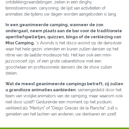
ontdekkingswandelingen, zeilen in een dinghy,
tennistoernooien, canyoning, de lijst van activiteiten of
animaties die tijdens uw dagen worden aangeboden is lang.
In een geanimeerde camping, wanneer de zon
ondergaat, neem plaats aan de bar voor de traditionele
aperitiefspelletjes, quizzen, bingo of de verkiezing van
Miss Camping.
's Avonds is het disco-avond op de dansvloer
waar het hele gezin, vrienden en buren zullen dansen op het
ritme van de laatste modieuze hits. Het kan ook een mini-
jazzconcert zijn, of een grote cabaretshow met een
goochelaar en professionele dansers die de show zullen
stelen.
Wat de meest geanimeerde campings betreft, zij zullen
u grandioze animaties aanbieden
, samengesteld door het
team van vrolijke animators van de camping, maar waarom ook
niet door uzelf? Gedurende een moment op het podium,
verkleed als "Marilyn" of "Diego Gracias de la Plancha", zult u
genieten van het lachen van anderen, uw dierbaren en uzelf.