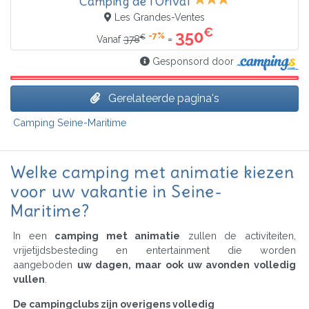
Camping de l'Orival
Les Grandes-Ventes
€
350
-7%
€
=
Vanaf
378
Gesponsord door
Gerelateerde pagina's
Camping Seine-Maritime
Welke camping met animatie kiezen
voor uw vakantie in Seine-
Maritime?
In een
camping met animatie
zullen de activiteiten,
vrijetijdsbesteding en entertainment die worden
aangeboden
uw dagen, maar ook uw avonden volledig
vullen
.
De campingclubs zijn overigens volledig