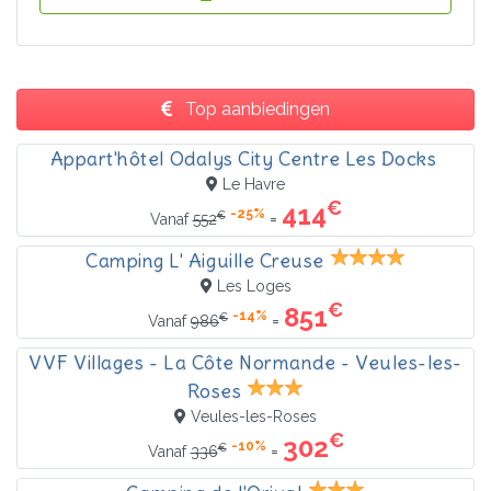
Top aanbiedingen
Appart'hôtel Odalys City Centre Les Docks
Le Havre
€
414
-25%
€
=
Vanaf
552
Camping L' Aiguille Creuse
Les Loges
€
851
-14%
€
=
Vanaf
986
VVF Villages - La Côte Normande - Veules-les-
Roses
Veules-les-Roses
€
302
-10%
€
=
Vanaf
336