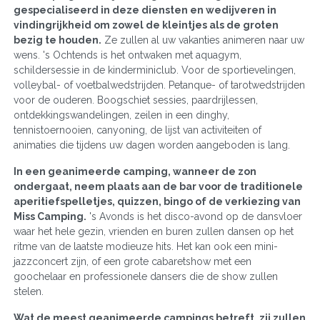
gespecialiseerd in deze diensten en wedijveren in
vindingrijkheid om zowel de kleintjes als de groten
bezig te houden.
Ze zullen al uw vakanties animeren naar uw
wens. 's Ochtends is het ontwaken met aquagym,
schildersessie in de kinderminiclub. Voor de sportievelingen,
volleybal- of voetbalwedstrijden. Petanque- of tarotwedstrijden
voor de ouderen. Boogschiet sessies, paardrijlessen,
ontdekkingswandelingen, zeilen in een dinghy,
tennistoernooien, canyoning, de lijst van activiteiten of
animaties die tijdens uw dagen worden aangeboden is lang.
In een geanimeerde camping, wanneer de zon
ondergaat, neem plaats aan de bar voor de traditionele
aperitiefspelletjes, quizzen, bingo of de verkiezing van
Miss Camping.
's Avonds is het disco-avond op de dansvloer
waar het hele gezin, vrienden en buren zullen dansen op het
ritme van de laatste modieuze hits. Het kan ook een mini-
jazzconcert zijn, of een grote cabaretshow met een
goochelaar en professionele dansers die de show zullen
stelen.
Wat de meest geanimeerde campings betreft, zij zullen