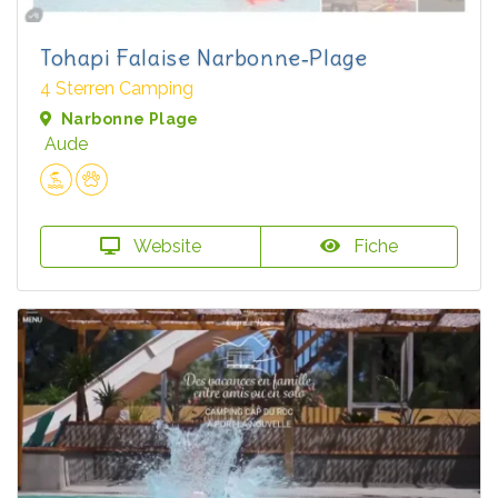
Tohapi Falaise Narbonne‑Plage
4 Sterren Camping
Narbonne Plage
Aude
Website
Fiche