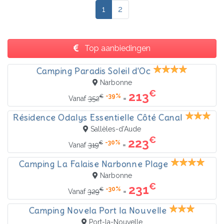
1
2
Top aanbiedingen
Camping Paradis Soleil d'Oc
Narbonne
€
213
-39%
€
=
Vanaf
352
Résidence Odalys Essentielle Côté Canal
Sallèles-d'Aude
€
223
-30%
€
=
Vanaf
319
Camping La Falaise Narbonne Plage
Narbonne
€
231
-30%
€
=
Vanaf
329
Camping Novela Port la Nouvelle
Port-la-Nouvelle