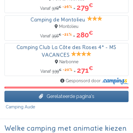
€
279
-26%
€
=
Vanaf
378
Camping de Montolieu
Montolieu
€
280
-21%
€
=
Vanaf
356
Camping Club La Côte des Roses 4* - MS
VACANCES
Narbonne
€
271
-20%
€
=
Vanaf
339
Gesponsord door
Gerelateerde pagina's
Camping Aude
Welke camping met animatie kiezen